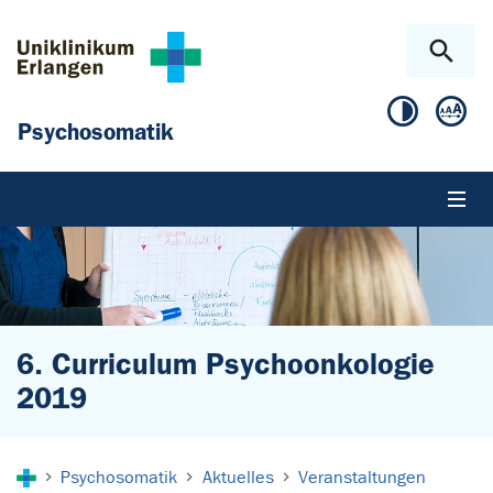
Zum Hauptinhalt springen
Skip to page footer
Psychosomatik
6. Curriculum Psychoonkologie
2019
Sie sind hier:
Psychosomatik
Aktuelles
Veranstaltungen