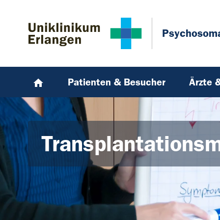
Zum Hauptinhalt springen
Skip to page footer
Psychosoma
Patienten & Besucher
Ärzte 
Transplantationsm