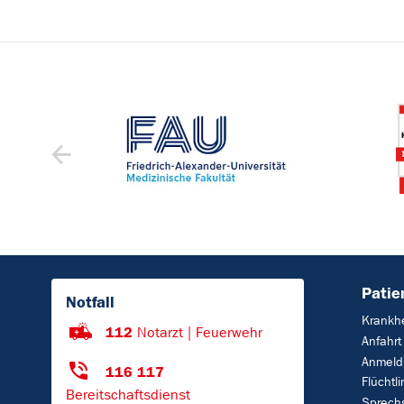
Patie
Notfall
Krankhe
112
Notarzt | Feuerwehr
Anfahrt
Anmeld
116 117
Flüchtl
Bereitschaftsdienst
Sprech