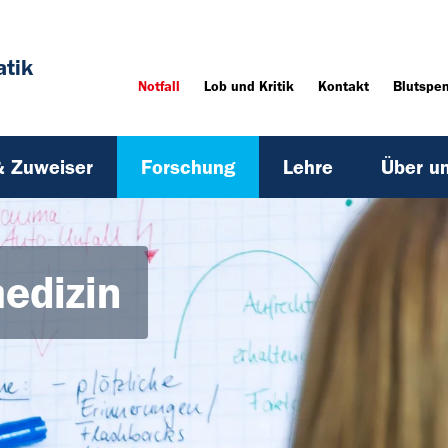
tik
Notfall
Lob und Kritik
Kontakt
Blutspe
& Zuweiser
Forschung
Lehre
Über u
edizin