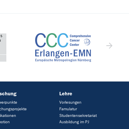
rschung
Lehre
werpunkte
Vorlesungen
chungsprojekte
Famulatur
ikationen
Studentensekretariat
otion
Ausbildung im PJ