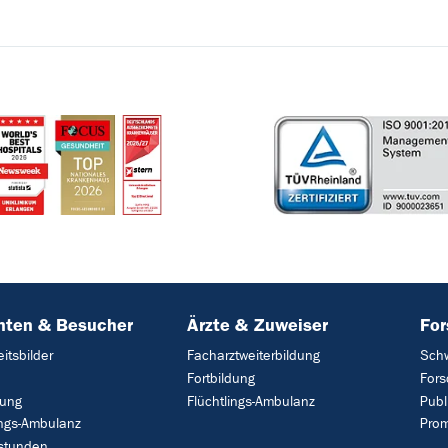
nten & Besucher
Ärzte & Zuweiser
Fo
itsbilder
Facharztweiterbildung
Sch
Fortbildung
Fors
ung
Flüchtlings-Ambulanz
Publ
ings-Ambulanz
Prom
stunden