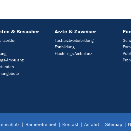
nten & Besucher
Ärzte & Zuweiser
Fo
itsbilder
Facharztweiterbildung
Sch
Fortbildung
Fors
ung
Flüchtlings-Ambulanz
Publ
ings-Ambulanz
Prom
stunden
nangebote
tenschutz
Barrierefreiheit
Kontakt
Anfahrt
Sitemap
N