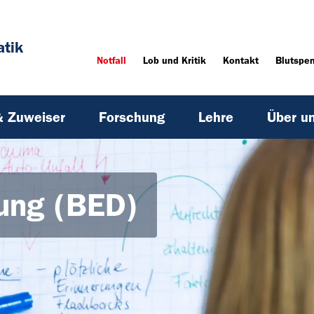
tik
Notfall
Lob und Kritik
Kontakt
Blutspe
& Zuweiser
Forschung
Lehre
Über u
rung (BED)