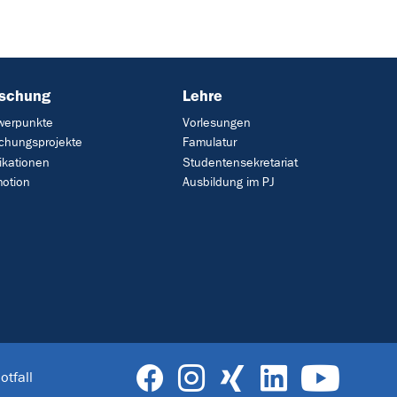
rschung
Lehre
werpunkte
Vorlesungen
chungsprojekte
Famulatur
ikationen
Studentensekretariat
otion
Ausbildung im PJ
otfall