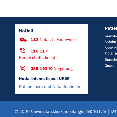
Patie
Notfall
Krankhe
112
Notarzt | Feuerwehr
Anfahrt
Anmeld
116 117
Flüchtl
Bereitschaftsdienst
Sprech
Gruppe
089 19240
Vergiftung
Notfallinformationen UKER
Rufnummern und Notaufnahmen
Impressum
Da
© 2026 Universitätsklinikum Erlangen