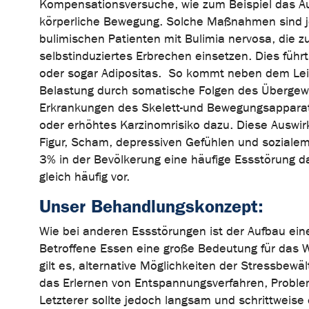
Kompensationsversuche, wie zum Beispiel das A
körperliche Bewegung. Solche Maßnahmen sind je
bulimischen Patienten mit Bulimia nervosa, die z
selbstinduziertes Erbrechen einsetzen. Dies führ
oder sogar Adipositas. So kommt neben dem Leid
Belastung durch somatische Folgen des Übergewic
Erkrankungen des Skelett-und Bewegungsapparat
oder erhöhtes Karzinomrisiko dazu. Diese Auswirk
Figur, Scham, depressiven Gefühlen und sozialem 
3% in der Bevölkerung eine häufige Essstörung
gleich häufig vor.
Unser Behandlungskonzept:
Wie bei anderen Essstörungen ist der Aufbau eine
Betroffene Essen eine große Bedeutung für das W
gilt es, alternative Möglichkeiten der Stressbewäl
das Erlernen von Entspannungsverfahren, Problem
Letzterer sollte jedoch langsam und schrittweis