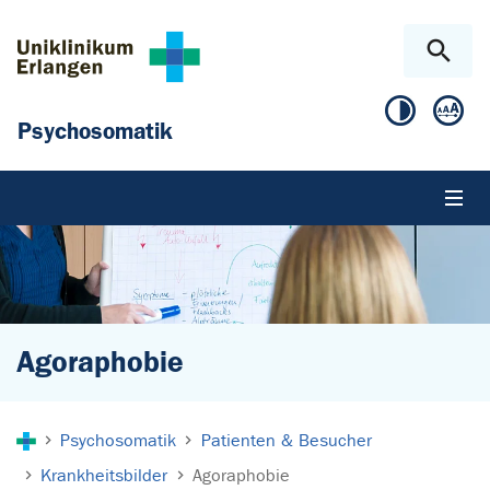
Zum Hauptinhalt springen
Skip to page footer
Psychosomatik
Agoraphobie
Sie sind hier:
Psychosomatik
Patienten & Besucher
Krankheitsbilder
Agoraphobie