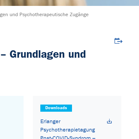
agen und Psychotherapeutische Zugänge
Veranstalt
 – Grundlagen und
Downloads
Erlanger
Psychotherapietagung
Post-COVID-Syndrom –