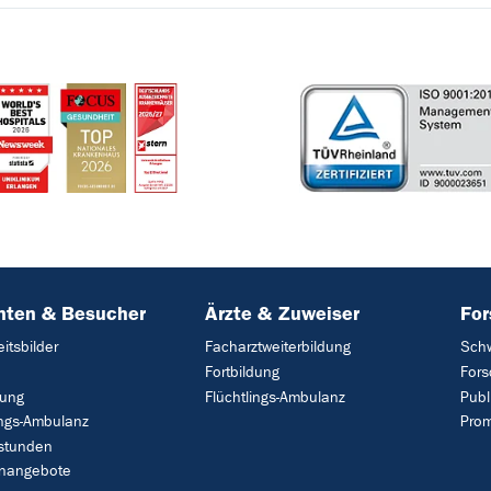
nten & Besucher
Ärzte & Zuweiser
Fo
itsbilder
Facharztweiterbildung
Sch
Fortbildung
Fors
ung
Flüchtlings-Ambulanz
Publ
ings-Ambulanz
Prom
stunden
nangebote