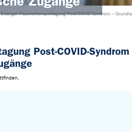
sche Zugänge
Erlanger Psychotherapietagung Post-COVID-Syndrom – Grundl
etagung Post-COVID-Syndrom
Zugänge
tfinden.