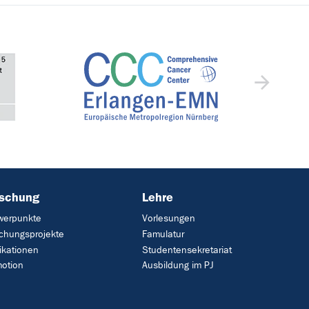
rschung
Lehre
werpunkte
Vorlesungen
chungsprojekte
Famulatur
ikationen
Studentensekretariat
otion
Ausbildung im PJ