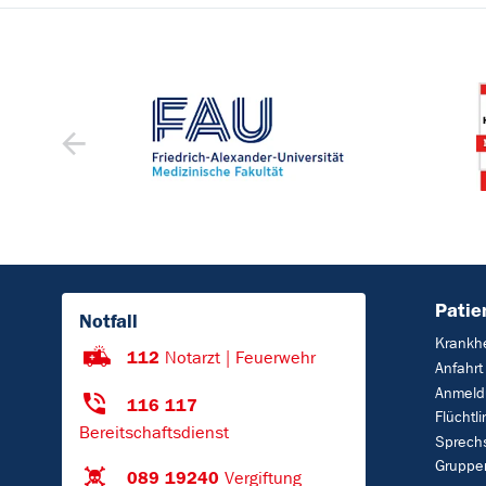
Patie
Notfall
Krankhe
112
Notarzt | Feuerwehr
Anfahrt
Anmeld
116 117
Flüchtl
Bereitschaftsdienst
Sprech
Gruppe
089 19240
Vergiftung