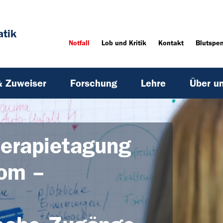
tik
Notfall
Lob und Kritik
Kontakt
Blutspe
& Zuweiser
Forschung
Lehre
Über u
herapietagung
om –