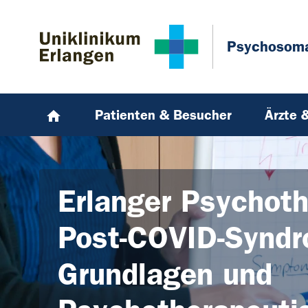
Zum Hauptinhalt springen
Skip to page footer
Psychosoma
Patienten & Besucher
Ärzte 
Erlanger Psychot
Post-COVID-Syndr
Grundlagen und