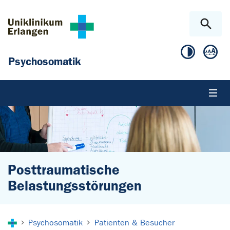
Zum Hauptinhalt springen
Skip to page footer
Psychosomatik
Posttraumatische
Belastungsstörungen
Sie sind hier:
Psychosomatik
Patienten & Besucher